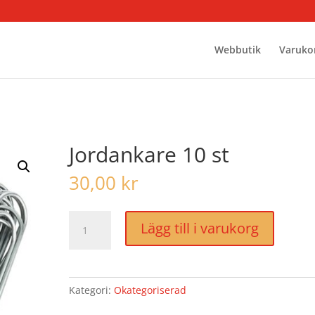
Webbutik
Varuko
Jordankare 10 st
30,00
kr
Jordankare
Lägg till i varukorg
10
st
mängd
Kategori:
Okategoriserad